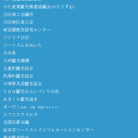
ひた産業観光推進協議会(ひたりずむ)
日田商工会議所
日田地区商工会
咸宜園教育研究センター
パトリア日田
ツーリズムおおいた
大分県
九州観光機構
九重町観光協会
玖珠町観光協会
中津耶馬渓観光協会
うきは観光みらいづくり公社
あさくら観光協会
オーワ！
(日田・九重・玖珠アウトドア)
ユフココクスヒタ
全国京都会議
由布市ツーリストインフォメーションセンター
菊池観光協会