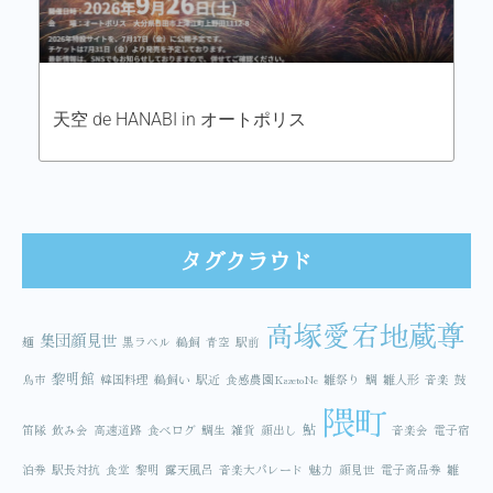
天空 de HANABI in オートポリス
タグクラウド
高塚愛宕地蔵尊
集団顔見世
麺
黒ラベル
鵜飼
青空
駅前
黎明館
鳥市
韓国料理
鵜飼い
駅近
食感農園KazetoNe
雛祭り
鯛
雛人形
音楽
鼓
隈町
鮎
笛隊
飲み会
高速道路
食べログ
鯛生
雑貨
顔出し
音楽会
電子宿
泊券
駅長対抗
食堂
黎明
露天風呂
音楽大パレード
魅力
顔見世
電子商品券
雛