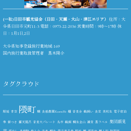
(一社)日田市観光協会（日田・天瀬・大山・津江エリア）
住所：大
分県日田市元町11-3 電話：
0973-22-2036
営業時間：9時～17時 休
日：1月1日,2日
大分県知事登録旅行業地域-169
国内旅行業取扱管理者 黒木陽介
タグクラウド
隈町
順延
青空
鯛
食感農園KazetoNe
麺
音楽会
鵜飼い
食堂
高校生
電子宿泊
集団顔見
券
餅つき
露天風呂
音楽大パレード
鳥市
鵜飼
鯛生金山
雑貨
黒ラベル
世
顔出し
麦焼酎
飲み会
音楽
鯛生
電子商品券
駅前
雛
顔見世
雛人形
鼓笛隊