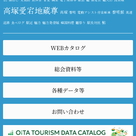
高塚愛宕地蔵尊
高塚
黎明館
黎明
電動アシスト付自転車
高速
鮎
道路
食べログ
駅近
魅力
魅力発信隊
韓国料理
雛祭り
駅長対抗
WEBカタログ
総会資料等
各種データ等
お問い合わせ