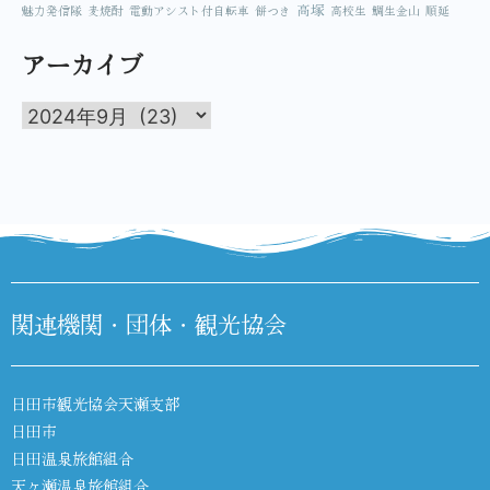
高塚
魅力発信隊
麦焼酎
電動アシスト付自転車
餅つき
高校生
鯛生金山
順延
アーカイブ
関連機関・団体・観光協会
日田市観光協会天瀬支部
日田市
日田温泉旅館組合
天ヶ瀬温泉旅館組合