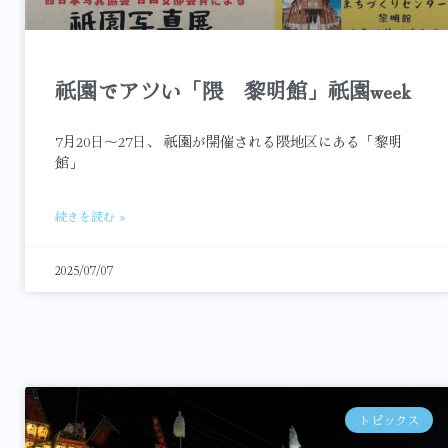
祇園でアツい「隈 黎明館」祇園week
7月20日～27日、 祇園が開催される隈地区にある「黎明
館」
続きを読む »
2025/07/07
トピックス