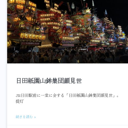
日田祇園山鉾集団顔見世
JR日田駅前に一堂に会する「日田祇園山鉾集団顔見世」。
提灯
続きを読む »