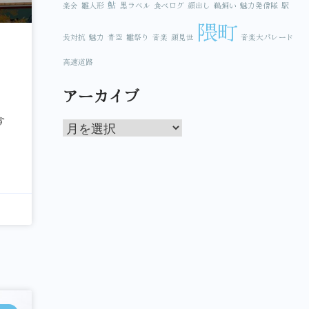
鮎
楽会
雛人形
黒ラベル
食べログ
顔出し
鵜飼い
魅力発信隊
駅
隈町
長対抗
魅力
青空
雛祭り
音楽
顔見世
音楽大パレード
高速道路
アーカイブ
す