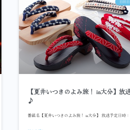
日田日
【夏井いつきのよみ旅！ in大分】放
♪
番組名【夏井いつきのよみ旅！ in大分】 放送予定日時：