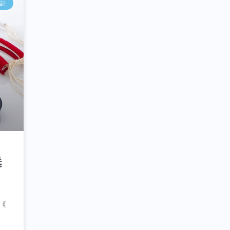
記
送
 《