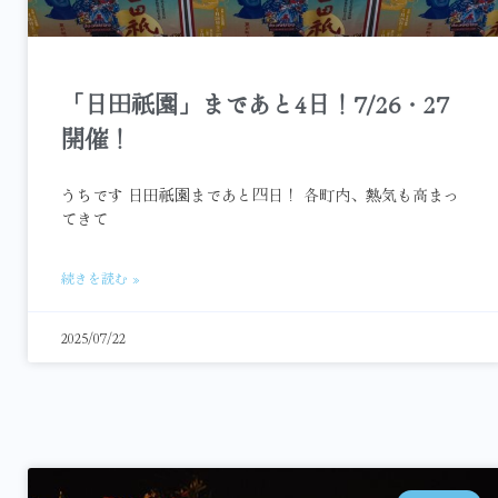
「日田祇園」まであと4日！7/26・27
開催！
うちです 日田祇園まであと四日！ 各町内、熱気も高まっ
てきて
続きを読む »
2025/07/22