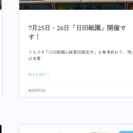
7月25日・26日「日田祇園」開催で
す！
うちです ｢日田祇園山鉾集団顔見世」も無事終わり、残
は本番
続きを読む »
2025/07/21