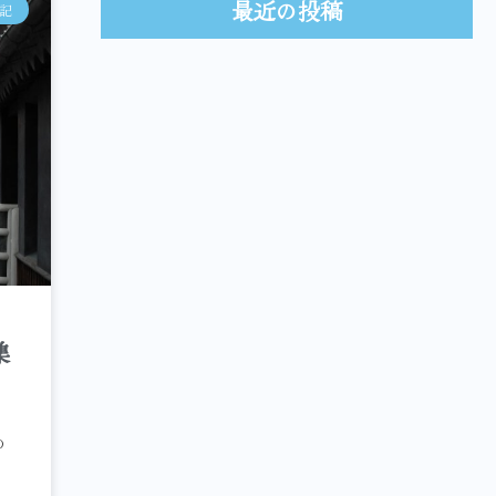
最近の投稿
記
集
の