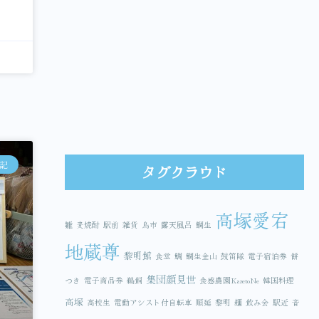
記
タグクラウド
高塚愛宕
雛
麦焼酎
駅前
雑貨
鳥市
露天風呂
鯛生
地蔵尊
黎明館
食堂
鯛
鯛生金山
鼓笛隊
電子宿泊券
餅
集団顔見世
つき
電子商品券
鵜飼
食感農園KazetoNe
韓国料理
高塚
高校生
電動アシスト付自転車
順延
黎明
麺
飲み会
駅近
音