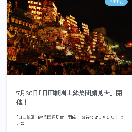
日田日記
7月20日｢日田祇園山鉾集団顔見世」開
催！
｢日田祇園山鉾集団顔見世」開催！ お待たせしました！ つ
いに