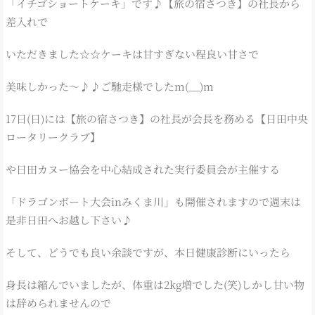
「イチゴショートケーキ」です♪【旅の宿さつき】の社長から
差入れで
いただきました☆☆ケーキは甘すぎない程良い甘さで
美味しかった～♪♪ご馳走様でしたm(__)m
17日(日)には【旅の宿さつき】の社長が会長を務める【日田中央
ロータリークラブ】
や日田カヌー協会を中心結成された実行委員会が主催する
「ドラゴンボート大会inみくま川」も開催されますので週末は
是非日田へお越し下さい♪
そして、どうでも良い余談ですが、本日健康診断にいったら
身長は縮んでいましたが、体重は2kg増でした(笑)しかし甘い物
は辞められませんので