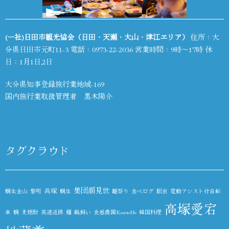
(一社)日田市観光協会（日田・天瀬・大山・津江エリア）
住所：大
分県日田市元町11-3 電話：
0973-22-2036
営業時間：9時～17時 休
日：1月1日,2日
大分県知事登録旅行業地域-169
国内旅行業取扱管理者 黒木陽介
タグクラウド
集団顔見世
高塚
鯛生金山
黎明
鯛生
雛祭り
食べログ
駅前
電動アシスト付自転
高塚愛宕
車
鯛
麦焼酎
高速道路
麺
鵜飼い
食感農園KazetoNe
韓国料理