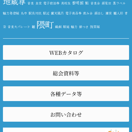
地蔵尊
黎明館
鮎
音楽
食堂
電子宿泊券
高校生
音楽会
顔見世
黒ラベル
魅力発信隊
鳥市
駅長対抗
駅近
露天風呂
電子商品券
飲み会
顔出し
雑貨
雛人形
青
隈町
空
音楽大パレード
雛
鵜飼
順延
魅力
餅つき
鼓笛隊
WEBカタログ
総会資料等
各種データ等
お問い合わせ