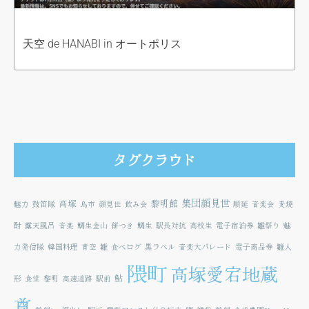
天空 de HANABI in オートポリス
タグクラウド
集団顔見世
高塚
黎明館
魅力
鼓笛隊
鳥市
顔見世
飲み会
順延
音楽会
麦焼
酎
露天風呂
音楽
鯛生金山
餅つき
鯛生
駅長対抗
高校生
電子宿泊券
雛祭り
魅
力発信隊
韓国料理
青空
雛
食べログ
黒ラベル
音楽大パレード
電子商品券
雛人
隈町
高塚愛宕地蔵
鮎
形
食堂
黎明
高速道路
駅前
尊