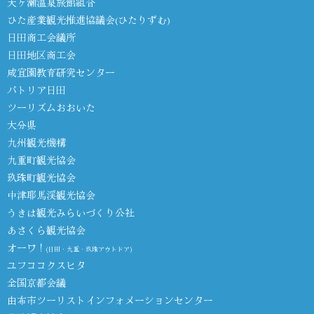
天ヶ瀬温泉旅館組合
ひた産業観光推進協議会(ひたりずむ)
日田商工会議所
日田地区商工会
咸宜園教育研究センター
パトリア日田
ツーリズムおおいた
大分県
九州観光機構
九重町観光協会
玖珠町観光協会
中津耶馬渓観光協会
うきは観光みらいづくり公社
あさくら観光協会
オーワ！
(日田・九重・玖珠アウトドア)
ユフココクスヒタ
全国京都会議
由布市ツーリストインフォメーションセンター