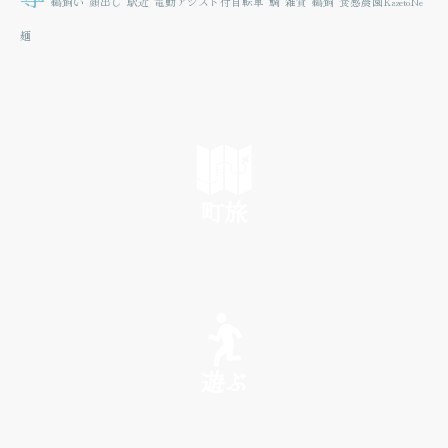
鵜飼い
顔出し
駅近
電動アシスト付自転車
鯛
雑貨
鵜飼
食感農園KazetoNe
麺
町旅
SEE
遊ぶ