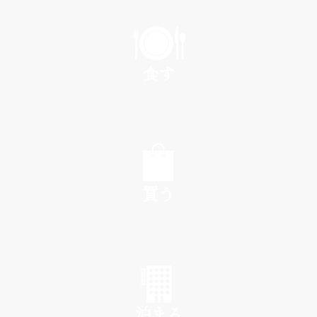
PLAY
食す
EAT
買う
SHOP
泊まる