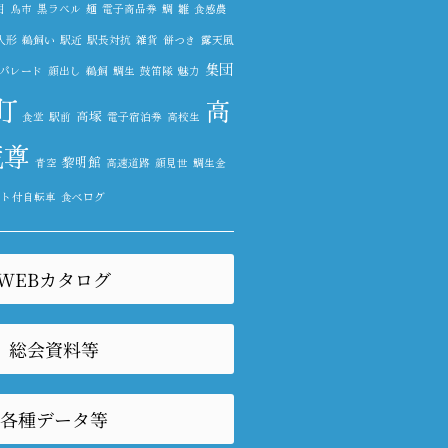
明
鳥市
黒ラベル
麺
電子商品券
鯛
雛
食感農
人形
鵜飼い
駅近
駅長対抗
雑貨
餅つき
露天風
集団
パレード
顔出し
鵜飼
鯛生
鼓笛隊
魅力
町
高
高塚
食堂
駅前
電子宿泊券
高校生
蔵尊
黎明館
青空
高速道路
顔見世
鯛生金
スト付自転車
食べログ
WEBカタログ
総会資料等
各種データ等