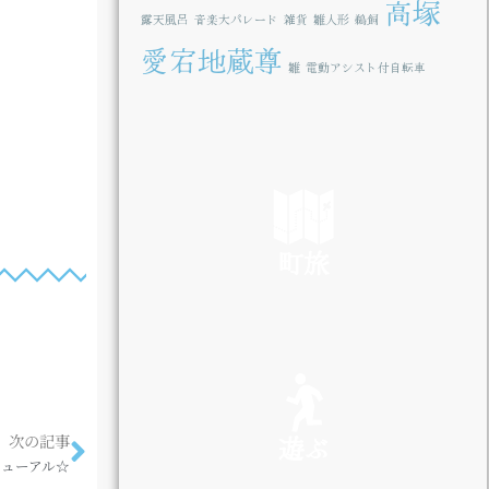
高塚
露天風呂
音楽大パレード
雑貨
雛人形
鵜飼
愛宕地蔵尊
雛
電動アシスト付自転車
町旅
SEE
遊ぶ
次の記事
ューアル☆