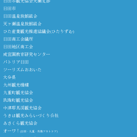
日田市観光協会天瀬支部
日田市
日田温泉旅館組合
天ヶ瀬温泉旅館組合
ひた産業観光推進協議会(ひたりずむ)
日田商工会議所
日田地区商工会
咸宜園教育研究センター
パトリア日田
ツーリズムおおいた
大分県
九州観光機構
九重町観光協会
玖珠町観光協会
中津耶馬渓観光協会
うきは観光みらいづくり公社
あさくら観光協会
オーワ！
(日田・九重・玖珠アウトドア)