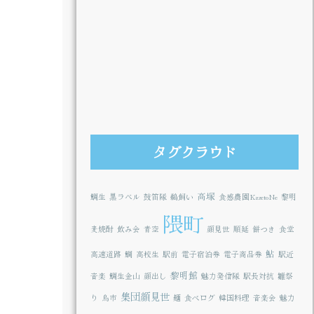
タグクラウド
高塚
鯛生
黒ラベル
鼓笛隊
鵜飼い
食感農園KazetoNe
黎明
隈町
麦焼酎
飲み会
青空
顔見世
順延
餅つき
食堂
鮎
高速道路
鯛
高校生
駅前
電子宿泊券
電子商品券
駅近
黎明館
音楽
鯛生金山
顔出し
魅力発信隊
駅長対抗
雛祭
集団顔見世
り
鳥市
麺
食べログ
韓国料理
音楽会
魅力