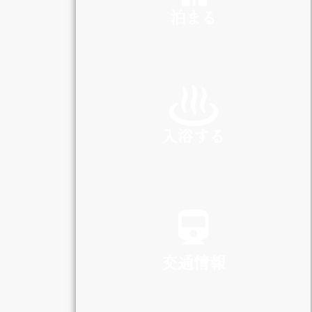
泊まる
INN
入浴する
SPA
交通情報