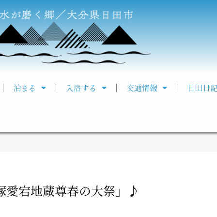
泊まる
入浴する
交通情報
日田日
高塚愛宕地蔵尊春の大祭」♪