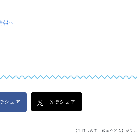
→
kでシェア
Xでシェア
【手打ちの庄 蔵屋うどん】がリニ