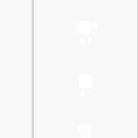
PLAY
食す
EAT
買う
SHOP