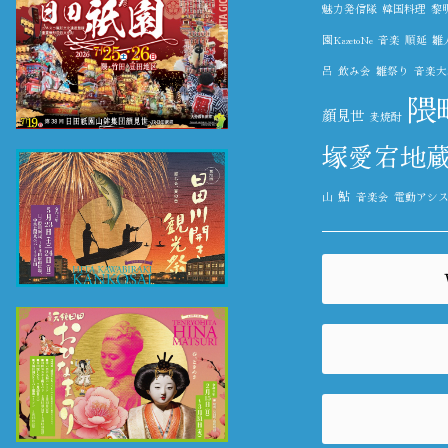
魅力発信隊
韓国料理
黎
園KazetoNe
音楽
順延
雛
呂
飲み会
雛祭り
音楽大
隈
顔見世
麦焼酎
塚愛宕地
鮎
山
音楽会
電動アシ