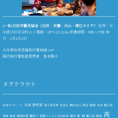
(一社)日田市観光協会（日田・天瀬・大山・津江エリア）
住所：大
分県日田市元町11-3 電話：
0973-22-2036
営業時間：9時～17時 休
日：1月1日,2日
大分県知事登録旅行業地域-169
国内旅行業取扱管理者 黒木陽介
タグクラウド
高塚
黎明館
音楽大パレード
電子商品券
音楽会
鯛生金山
駅近
鵜飼
音楽
魅力発
高
鮎
信隊
駅前
韓国料理
雛祭り
電動アシスト付自転車
雑貨
鯛
雛人形
順延