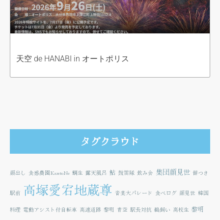
天空 de HANABI in オートポリス
タグクラウド
集団顔見世
鮎
顔出し
食感農園KazetoNe
鯛生
露天風呂
鼓笛隊
飲み会
餅つき
高塚愛宕地蔵尊
駅前
音楽大パレード
食べログ
顔見世
韓国
黎明
料理
電動アシスト付自転車
高速道路
黎明
青空
駅長対抗
鵜飼い
高校生