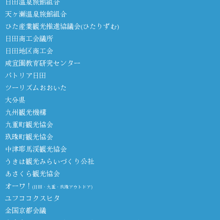
日田温泉旅館組合
天ヶ瀬温泉旅館組合
ひた産業観光推進協議会(ひたりずむ)
日田商工会議所
日田地区商工会
咸宜園教育研究センター
パトリア日田
ツーリズムおおいた
大分県
九州観光機構
九重町観光協会
玖珠町観光協会
中津耶馬渓観光協会
うきは観光みらいづくり公社
あさくら観光協会
オーワ！
(日田・九重・玖珠アウトドア)
ユフココクスヒタ
全国京都会議