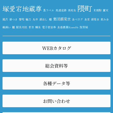
隈町
塚愛宕地蔵尊
黒ラベル
高速道路
高校生
麦焼酎
露天
集団顔見世
風呂
餅つき
黎明
魅力
鳥市
顔出し
麺
食べログ
食堂
顔見世
飲み会
鵜飼い
雛
駅長対抗
青空
鯛生
電子宿泊券
食感農園KazetoNe
鼓笛隊
WEBカタログ
総会資料等
各種データ等
お問い合わせ