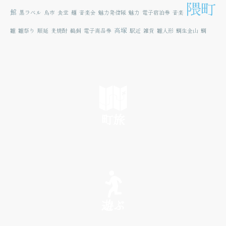
隈町
館
黒ラベル
鳥市
食堂
麺
音楽会
魅力発信隊
魅力
電子宿泊券
音楽
高塚
雛
雛祭り
順延
麦焼酎
鵜飼
電子商品券
駅近
雑貨
雛人形
鯛生金山
鯛
町旅
SEE
遊ぶ