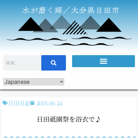
日田日記
2015-06-24
日田祇園祭を浴衣で♪