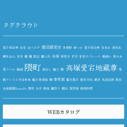
タグクラウド
集団顔見世
電子商品券
食堂
食べログ
麦焼酎
餅つき
電子宿泊券
音楽会
高校生
高塚
鯛生金山
音楽
麺
雛
駅近
雛人形
顔見世
青空
音楽大パレード
鵜飼い
飲み会
隈町
高塚愛宕地蔵尊
鮎
黒ラベル
鵜飼
顔出し
魅力
電
黎明館
動アシスト付自転車
魅力発信隊
鯛
露天風呂
駅長対抗
雑貨
高速道路
駅前
食感農園KazetoNe
黎明
鳥市
順延
雛祭り
鯛生
鼓笛隊
韓国料理
WEBカタログ