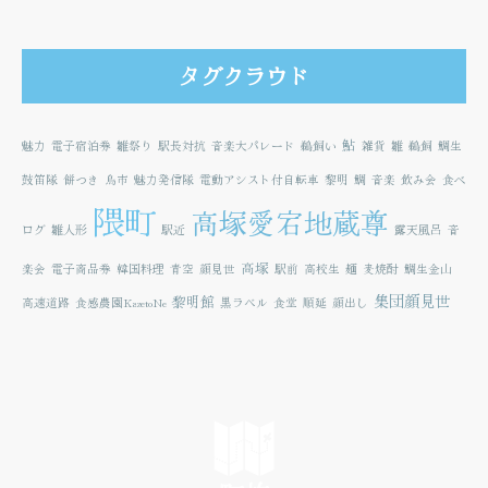
タグクラウド
鮎
魅力
電子宿泊券
雛祭り
駅長対抗
音楽大パレード
鵜飼い
雑貨
雛
鵜飼
鯛生
鼓笛隊
餅つき
鳥市
魅力発信隊
電動アシスト付自転車
黎明
鯛
音楽
飲み会
食べ
隈町
高塚愛宕地蔵尊
ログ
雛人形
駅近
露天風呂
音
高塚
楽会
電子商品券
韓国料理
青空
顔見世
駅前
高校生
麺
麦焼酎
鯛生金山
集団顔見世
黎明館
高速道路
食感農園KazetoNe
黒ラベル
食堂
順延
顔出し