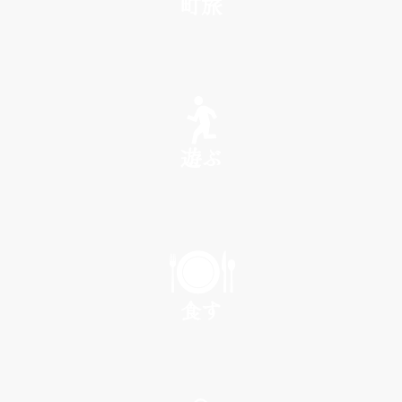
町旅
SEE
遊ぶ
PLAY
食す
EAT