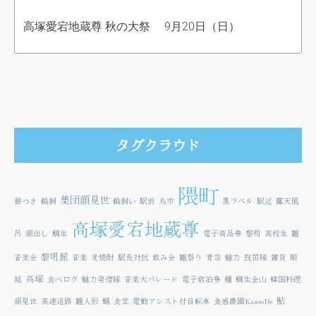
高塚愛宕地蔵尊 秋の大祭 9月20日（日）
タグクラウド
隈町
集団顔見世
餅つき
鵜飼
鵜飼い
駅前
鳥市
黒ラベル
駅近
露天風
高塚愛宕地蔵尊
呂
顔出し
鯛生
電子商品券
黎明
高校生
雛
黎明館
音楽会
音楽
麦焼酎
駅長対抗
飲み会
雛祭り
青空
魅力
鼓笛隊
雑貨
順
高塚
延
食べログ
魅力発信隊
音楽大パレード
電子宿泊券
麺
鯛生金山
韓国料理
鮎
顔見世
高速道路
雛人形
鯛
食堂
電動アシスト付自転車
食感農園KazetoNe