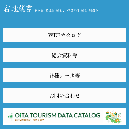
宕地蔵尊
飲み会
麦焼酎
鵜飼い
韓国料理
鵜飼
雛祭り
WEBカタログ
総会資料等
各種データ等
お問い合わせ