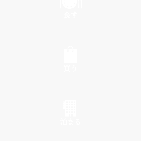
食す
EAT
買う
SHOP
泊まる