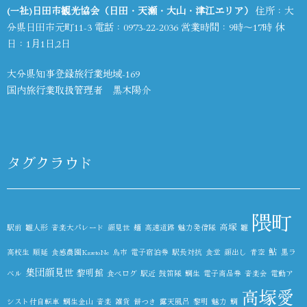
(一社)日田市観光協会（日田・天瀬・大山・津江エリア）
住所：大
分県日田市元町11-3 電話：
0973-22-2036
営業時間：9時～17時 休
日：1月1日,2日
大分県知事登録旅行業地域-169
国内旅行業取扱管理者 黒木陽介
タグクラウド
隈町
高塚
駅前
雛人形
音楽大パレード
顔見世
麺
高速道路
魅力発信隊
雛
鮎
高校生
順延
食感農園KazetoNe
鳥市
電子宿泊券
駅長対抗
食堂
顔出し
青空
黒ラ
集団顔見世
黎明館
ベル
食べログ
駅近
鼓笛隊
鯛生
電子商品券
音楽会
電動ア
高塚愛
シスト付自転車
鯛生金山
音楽
雑貨
餅つき
露天風呂
黎明
魅力
鯛