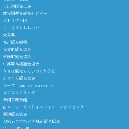
日田地区商工会
咸宜園教育研究センター
パトリア日田
ツーリズムおおいた
大分県
九州観光機構
九重町観光協会
玖珠町観光協会
中津耶馬渓観光協会
うきは観光みらいづくり公社
あさくら観光協会
オーワ！
(日田・九重・玖珠アウトドア)
ユフココクスヒタ
全国京都会議
由布市ツーリストインフォメーションセンター
菊池観光協会
ASO is GOOD!／阿蘇市観光協会
Youmore南小国