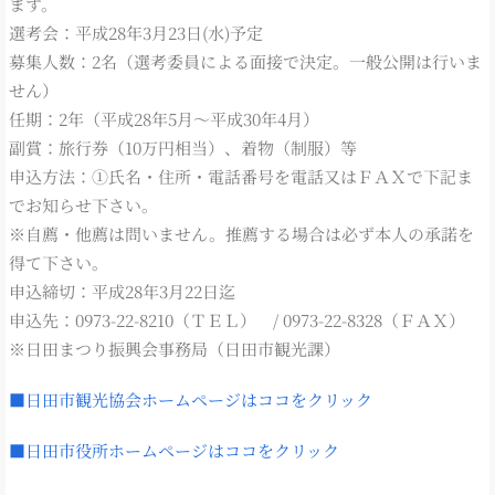
ます。
選考会：平成28年3月23日(水)予定
募集人数：2名（選考委員による面接で決定。一般公開は行いま
せん）
任期：2年（平成28年5月～平成30年4月）
副賞：旅行券（10万円相当）、着物（制服）等
申込方法：①氏名・住所・電話番号を電話又はＦＡＸで下記ま
でお知らせ下さい。
※自薦・他薦は問いません。推薦する場合は必ず本人の承諾を
得て下さい。
申込締切：平成28年3月22日迄
申込先：0973-22-8210（ＴＥＬ） / 0973-22-8328（ＦＡＸ）
※日田まつり振興会事務局（日田市観光課）
■日田市観光協会ホームページはココをクリック
■日田市役所ホームページはココをクリック