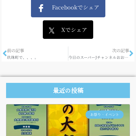
Facebookでシェア
Xでシェア
前の記事
次の記事
玖珠町で、、、。
今日のスーパーJチャンネルおおいたで！
最近の投稿
お祭り・イベント