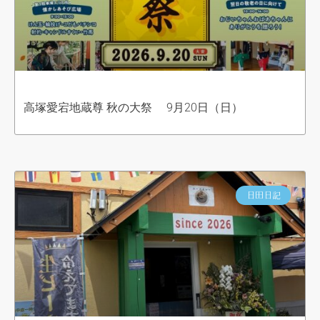
高塚愛宕地蔵尊 秋の大祭 9月20日（日）
日田日記