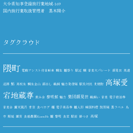
大分県知事登録旅行業地域-169
国内旅行業取扱管理者 黒木陽介
タグクラウド
隈町
電動アシスト付自転車
鯛生
雛祭り
駅近
鯛
音楽大パレード
顔見世
高速
高塚愛
鮎
道路
高校生
鯛生金山
顔出し
鵜飼
魅力発信隊
駅長対抗
麦焼酎
宕地蔵尊
集団顔見世
黎明館
飲み会
魅力
鵜飼い
音楽
電子宿泊券
音楽会
露天風呂
青空
食べログ
麺
電子商品券
雛人形
韓国料理
鼓笛隊
黒ラベル
鳥
高塚
市
順延
雑貨
食感農園KazetoNe
雛
黎明
食堂
駅前
餅つき