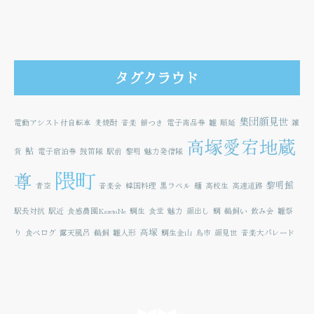
タグクラウド
集団顔見世
電動アシスト付自転車
麦焼酎
音楽
餅つき
電子商品券
雛
順延
雑
高塚愛宕地蔵
鮎
貨
電子宿泊券
鼓笛隊
駅前
黎明
魅力発信隊
隈町
尊
黎明館
青空
音楽会
韓国料理
黒ラベル
麺
高校生
高速道路
駅長対抗
駅近
食感農園KazetoNe
鯛生
食堂
魅力
顔出し
鯛
鵜飼い
飲み会
雛祭
高塚
り
食べログ
露天風呂
鵜飼
雛人形
鯛生金山
鳥市
顔見世
音楽大パレード