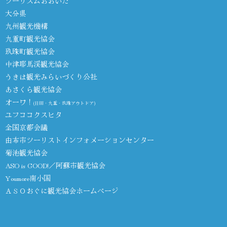
ツーリズムおおいた
大分県
九州観光機構
九重町観光協会
玖珠町観光協会
中津耶馬渓観光協会
うきは観光みらいづくり公社
あさくら観光協会
オーワ！
(日田・九重・玖珠アウトドア)
ユフココクスヒタ
全国京都会議
由布市ツーリストインフォメーションセンター
菊池観光協会
ASO is GOOD!／阿蘇市観光協会
Youmore南小国
ＡＳＯおぐに観光協会ホームページ