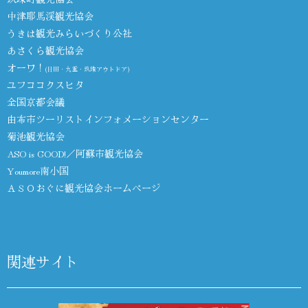
中津耶馬渓観光協会
うきは観光みらいづくり公社
あさくら観光協会
オーワ！
(日田・九重・玖珠アウトドア)
ユフココクスヒタ
全国京都会議
由布市ツーリストインフォメーションセンター
菊池観光協会
ASO is GOOD!／阿蘇市観光協会
Youmore南小国
ＡＳＯおぐに観光協会ホームページ
関連サイト