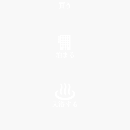
買う
SHOP
泊まる
INN
入浴する
SPA