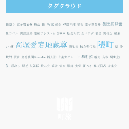
タグクラウド
集団顔見世
高塚
雛祭り
電子宿泊券
鯛生
雛
鵜飼
韓国料理
黎明
電子商品券
黒ラベル
高速道路
電動アシスト付自転車
駅長対抗
食べログ
音楽
高校生
鵜飼
隈町
高塚愛宕地蔵尊
い
麺
顔見世
魅力発信隊
鯛
麦
黎明館
焼酎
駅前
食感農園KazetoNe
雛人形
音楽大パレード
魅力
鳥市
鯛生金山
鮎
顔出し
駅近
鼓笛隊
飲み会
雑貨
青空
順延
食堂
餅つき
露天風呂
音楽会
町旅