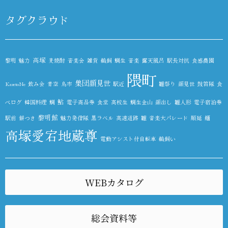
タグクラウド
高塚
黎明
魅力
麦焼酎
音楽会
雑貨
鵜飼
鯛生
音楽
露天風呂
駅長対抗
食感農園
隈町
集団顔見世
KazetoNe
飲み会
青空
鳥市
駅近
雛祭り
顔見世
鼓笛隊
食
鮎
べログ
韓国料理
鯛
電子商品券
食堂
高校生
鯛生金山
顔出し
雛人形
電子宿泊券
黎明館
駅前
餅つき
魅力発信隊
黒ラベル
高速道路
雛
音楽大パレード
順延
麺
高塚愛宕地蔵尊
電動アシスト付自転車
鵜飼い
WEBカタログ
総会資料等