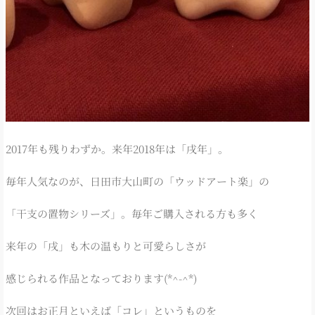
2017年も残りわずか。来年2018年は「戌年」。
毎年人気なのが、日田市大山町の「ウッドアート楽」の
「干支の置物シリーズ」。毎年ご購入される方も多く
来年の「戌」も木の温もりと可愛らしさが
感じられる作品となっております(*^-^*)
次回はお正月といえば「コレ」というものを