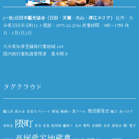
(一社)日田市観光協会（日田・天瀬・大山・津江エリア）
住所：大
分県日田市元町11-3 電話：
0973-22-2036
営業時間：9時～17時 休
日：1月1日,2日
大分県知事登録旅行業地域-169
国内旅行業取扱管理者 黒木陽介
タグクラウド
集団顔見世
雛人形
飲み会
音楽大パレード
順延
鵜飼い
黒ラベル
魅力
食べログ
隈町
鮎
高校生
青空
音楽
鼓笛隊
雛祭り
鳥市
黎明
麦焼酎
食堂
顔見世
電子
高塚愛宕地蔵尊