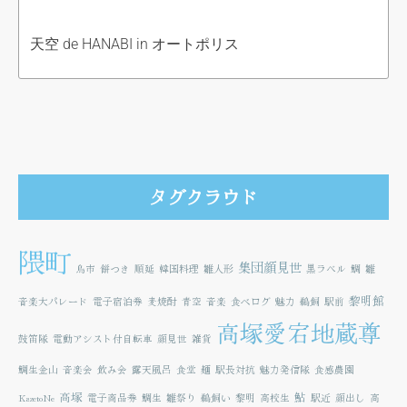
天空 de HANABI in オートポリス
タグクラウド
隈町
集団顔見世
鳥市
餅つき
順延
韓国料理
雛人形
黒ラベル
鯛
雛
黎明館
音楽大パレード
電子宿泊券
麦焼酎
青空
音楽
食べログ
魅力
鵜飼
駅前
高塚愛宕地蔵尊
鼓笛隊
電動アシスト付自転車
顔見世
雑貨
鯛生金山
音楽会
飲み会
露天風呂
食堂
麺
駅長対抗
魅力発信隊
食感農園
高塚
鮎
KazetoNe
電子商品券
鯛生
雛祭り
鵜飼い
黎明
高校生
駅近
顔出し
高