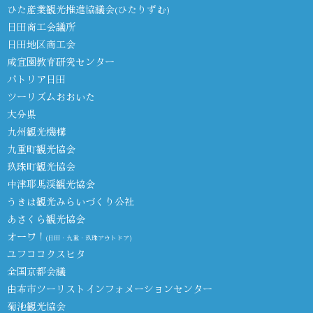
ひた産業観光推進協議会(ひたりずむ)
日田商工会議所
日田地区商工会
咸宜園教育研究センター
パトリア日田
ツーリズムおおいた
大分県
九州観光機構
九重町観光協会
玖珠町観光協会
中津耶馬渓観光協会
うきは観光みらいづくり公社
あさくら観光協会
オーワ！
(日田・九重・玖珠アウトドア)
ユフココクスヒタ
全国京都会議
由布市ツーリストインフォメーションセンター
菊池観光協会