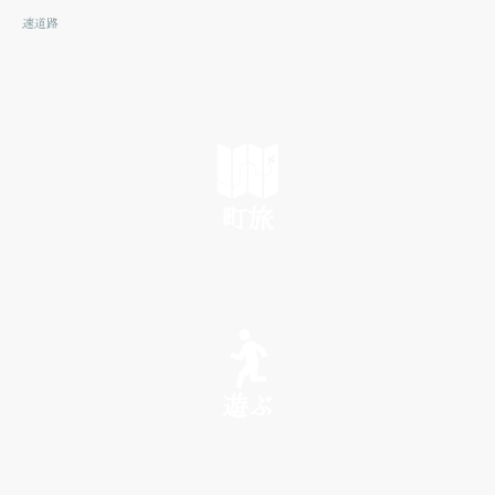
速道路
町旅
SEE
遊ぶ