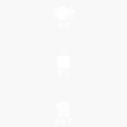
PLAY
食す
EAT
買う
SHOP
泊まる