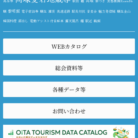
高塚
商品券
駅前
雛
餅つき
食感農園KazetoNe
黎明館
鯛
電子宿泊券
鯛生
雑貨
高速道路
駅長対抗
音楽会
魅力発信隊
鯛生金山
韓国料理
顔出し
電動アシスト付自転車
露天風呂
麺
駅近
鵜飼
WEBカタログ
総会資料等
各種データ等
お問い合わせ