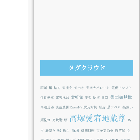
タグクラウド
順延
麺
魅力
音楽会
餅つき
音楽大パレード
電動アシスト
集団顔見世
黎明館
付自転車
露天風呂
音楽
駅前
青空
高速道路
食感農園KazetoNe
駅長対抗
駅近
黒ラベル
鵜飼い
高塚愛宕地蔵尊
顔見世
麦焼酎
鯛
鳥
鮎
高塚
市
雛祭り
鯛生
韓国料理
電子宿泊券
鼓笛隊
食