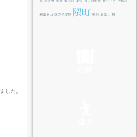
堂
飲み会
雑貨
雛人形
黎明
電子商品券
食べログ
高校生
隈町
鯛生金山
魅力発信隊
鵜飼
顔出し
雛
町旅
ました。
SEE
遊ぶ