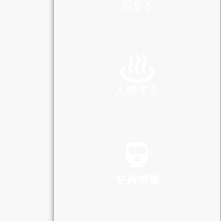
泊まる
INN
入浴する
SPA
交通情報