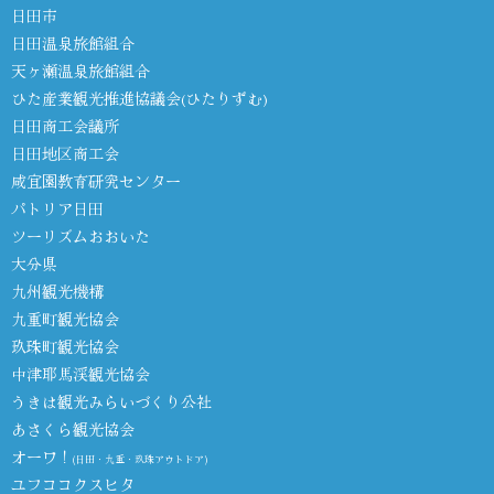
日田市
日田温泉旅館組合
天ヶ瀬温泉旅館組合
ひた産業観光推進協議会(ひたりずむ)
日田商工会議所
日田地区商工会
咸宜園教育研究センター
パトリア日田
ツーリズムおおいた
大分県
九州観光機構
九重町観光協会
玖珠町観光協会
中津耶馬渓観光協会
うきは観光みらいづくり公社
あさくら観光協会
オーワ！
(日田・九重・玖珠アウトドア)
ユフココクスヒタ