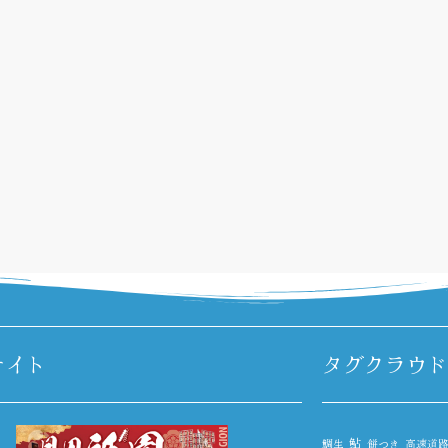
サイト
タグクラウド
鮎
鯛生
餅つき
高速道