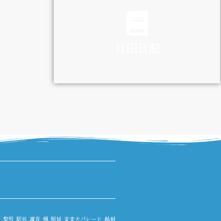
TRAFFIC
日田日記
DIARY
路
黎明
駅前
雑貨
麺
順延
音楽大パレード
鵜飼