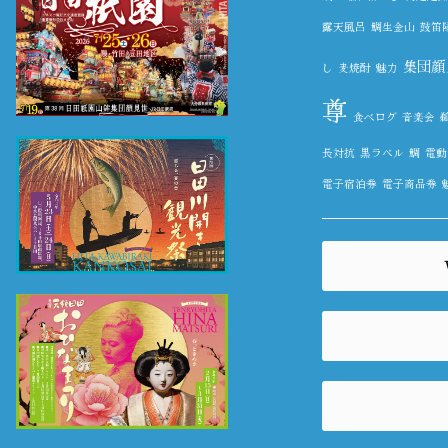
露天風呂
鯛生金山
鼓笛
集団顔
し
麦焼酎
魅力
尊
食べログ
音楽会
長対抗
黒ラベル
鯛
電動
電子宿泊券
電子商品券