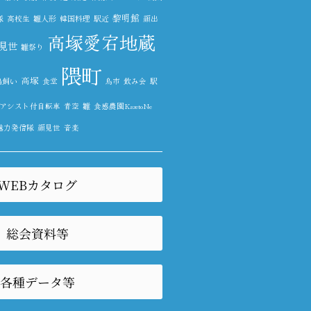
黎明館
隊
高校生
雛人形
韓国料理
駅近
顔出
高塚愛宕地蔵
見世
雛祭り
隈町
高塚
鵜飼い
食堂
鳥市
飲み会
駅
アシスト付自転車
青空
雛
食感農園KazetoNe
魅力発信隊
顔見世
音楽
WEBカタログ
総会資料等
各種データ等