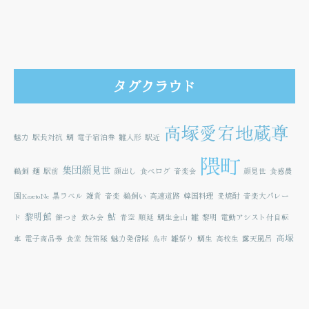
タグクラウド
高塚愛宕地蔵尊
魅力
駅長対抗
鯛
電子宿泊券
雛人形
駅近
隈町
集団顔見世
鵜飼
麺
駅前
顔出し
食べログ
音楽会
顔見世
食感農
園KazetoNe
黒ラベル
雑貨
音楽
鵜飼い
高速道路
韓国料理
麦焼酎
音楽大パレー
黎明館
鮎
ド
餅つき
飲み会
青空
順延
鯛生金山
雛
黎明
電動アシスト付自転
高塚
車
電子商品券
食堂
鼓笛隊
魅力発信隊
鳥市
雛祭り
鯛生
高校生
露天風呂