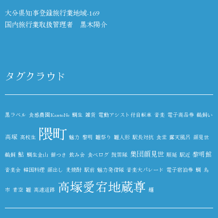
大分県知事登録旅行業地域-169
国内旅行業取扱管理者 黒木陽介
タグクラウド
黒ラベル
食感農園KazetoNe
鯛生
雑貨
電動アシスト付自転車
音楽
電子商品券
鵜飼い
隈町
高塚
高校生
魅力
黎明
雛祭り
雛人形
駅長対抗
食堂
露天風呂
顔見世
集団顔見世
鮎
黎明館
鵜飼
鯛生金山
餅つき
飲み会
食べログ
鼓笛隊
順延
駅近
音楽会
韓国料理
顔出し
麦焼酎
駅前
魅力発信隊
音楽大パレード
電子宿泊券
鯛
鳥
高塚愛宕地蔵尊
市
青空
雛
高速道路
麺