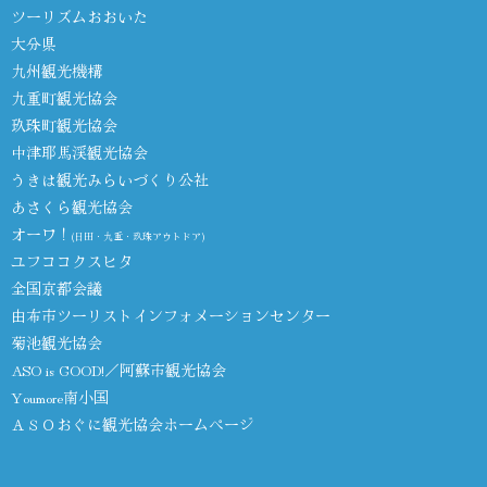
ツーリズムおおいた
大分県
九州観光機構
九重町観光協会
玖珠町観光協会
中津耶馬渓観光協会
うきは観光みらいづくり公社
あさくら観光協会
オーワ！
(日田・九重・玖珠アウトドア)
ユフココクスヒタ
全国京都会議
由布市ツーリストインフォメーションセンター
菊池観光協会
ASO is GOOD!／阿蘇市観光協会
Youmore南小国
ＡＳＯおぐに観光協会ホームページ