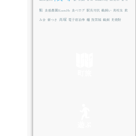
鮎
食感農園KazetoNe
食べログ
駅長対抗
鵜飼い
高校生
飲
高塚
み会
餅つき
電子宿泊券
麺
鼓笛隊
鵜飼
麦焼酎
町旅
SEE
遊ぶ