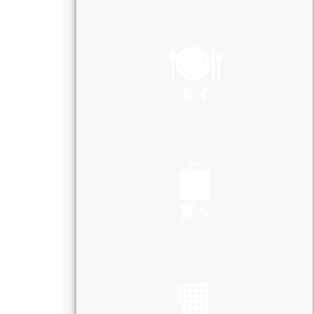
PLAY
食す
EAT
買う
SHOP