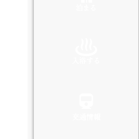
泊まる
INN
入浴する
SPA
交通情報