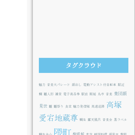
タグクラウド
魅力
音楽大パレード
顔出し
電動アシスト付自転車
駅近
集団顔
鯛
雛人形
雑貨
電子商品券
駅前
順延
鳥市
音楽
高塚
見世
雛
雛祭り
食堂
魅力発信隊
高速道路
愛宕地蔵尊
鯛生
露天風呂
音楽会
黒ラベル
隈町
黎明館
鯛生金山
青空
韓国料理
顔見世
黎明