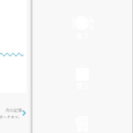
PLAY
食す
EAT
買う
SHOP
次の記事
ポークカツ。