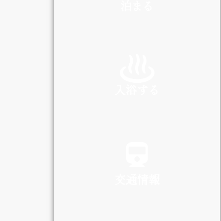
泊まる
INN
入浴する
SPA
交通情報