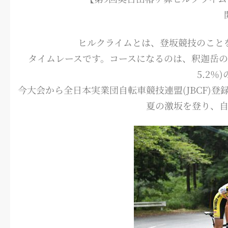
ヒルクライムとは、登坂競技のこと
タイムレースです。コースになるのは、釈迦岳の雄大
5.2
今大会から全日本実業団自転車競技連盟(JBCF)
夏の激坂を登り、