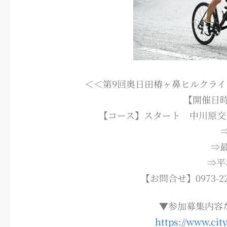
＜＜第9回奥日田椿ヶ鼻ヒルクライ
【開催日時
【コース】スタート 中川原交
⇒最
⇒平
【お問合せ】0973-2
▼参加募集内容
https://www.city