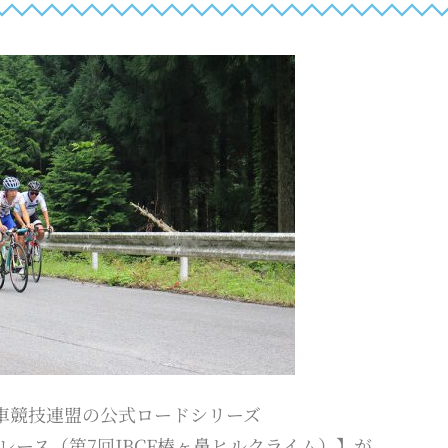
車競技連盟の公式ロードシリーズ
レース（第7回JBCF椿ヶ鼻ヒルクライム）】が、