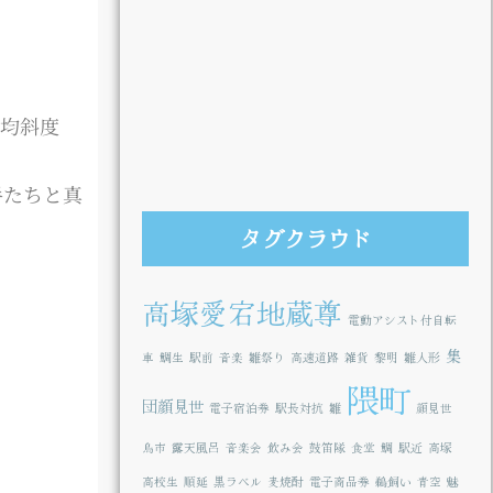
平均斜度
手たちと真
タグクラウド
高塚愛宕地蔵尊
電動アシスト付自転
集
車
鯛生
駅前
音楽
雛祭り
高速道路
雑貨
黎明
雛人形
隈町
団顔見世
電子宿泊券
駅長対抗
雛
顔見世
鳥市
露天風呂
音楽会
飲み会
鼓笛隊
食堂
鯛
駅近
高塚
高校生
順延
黒ラベル
麦焼酎
電子商品券
鵜飼い
青空
魅