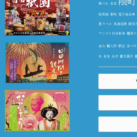
隈町
餅つき
食堂
鼓笛隊
黎明
電子商品券
黒ラベル
高速道路
駅長
アシスト付自転車
雛祭り
金山
雛人形
駅近
食べロ
生
音楽
鳥市
露天風呂