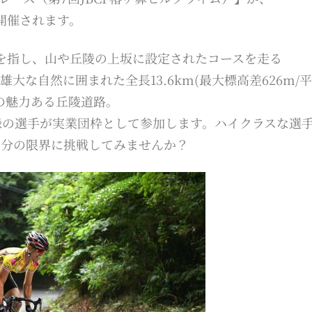
開催されます。
を指し、山や丘陵の上坂に設定されたコースを走る
な自然に囲まれた全長13.6km(最大標高差626m/
％)の魅力ある丘陵道路。
登録の選手が実業団枠として参加します。ハイクラスな選
自分の限界に挑戦してみませんか？