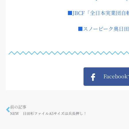
■JBCF「全日本実業団
■スノーピーク奥日
Faceboo
前の記事
NEW 日田杉ファイルA5サイズは兵長押し！