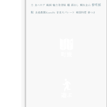
黎明館
力
食べログ
鵜飼
魅力発信隊
麺
顔出し
鯛生金山
鮎
食感農園KazetoNe
音楽大パレード
韓国料理
餅つき
町旅
SEE
遊ぶ