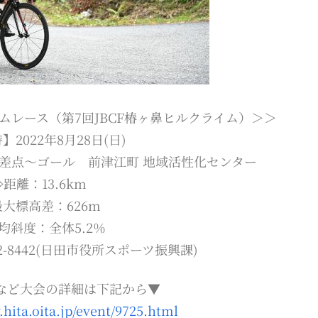
ムレース（第7回JBCF椿ヶ鼻ヒルクライム）＞＞
】2022年8月28日(日)
差点～ゴール 前津江町 地域活性化センター
⇒距離：13.6km
大標高差：626m
均斜度：全体5.2％
2-8442(日田市役所スポーツ振興課)
など大会の詳細は下記から▼
.hita.oita.jp/event/9725.html