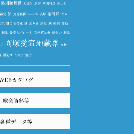
集団顔見世
麦焼酎
駅前
韓国料理
顔出し
鮎
黎明館
雑貨
食感農園KazetoNe
高塚
青空
対抗
魅力発信隊
麺
飲み会
順延
鯛
鵜飼
電動
鯛生
音楽大パレード
電子宿泊券
鵜飼い
鯛生
高塚愛宕地蔵尊
グ
高校
雛
顔見世
音楽会
魅力
WEBカタログ
総会資料等
各種データ等