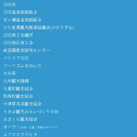
日田市
日田温泉旅館組合
天ヶ瀬温泉旅館組合
ひた産業観光推進協議会(ひたりずむ)
日田商工会議所
日田地区商工会
咸宜園教育研究センター
パトリア日田
ツーリズムおおいた
大分県
九州観光機構
九重町観光協会
玖珠町観光協会
中津耶馬渓観光協会
うきは観光みらいづくり公社
あさくら観光協会
オーワ！
(日田・九重・玖珠アウトドア)
ユフココクスヒタ