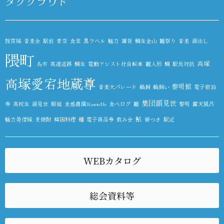
タグクラウド
鼓笛隊
音楽会
駅前
青空
食堂
黒ラベル
魅力
雑貨
鯛生金山
雛祭り
音楽
顔出し
隈町
高塚
鳥市
高速道路
鯛生
電動アシスト付自転車
雛人形
鯛
駅長対抗
高塚愛宕地蔵尊
黎明館
音楽大パレード
鵜飼
鵜飼い
電子宿泊
集団顔見世
券
高校生
顔見世
順延
食感農園KazetoNe
食べログ
雛
黎明
露天風呂
鮎
魅力発信隊
麦焼酎
韓国料理
麺
電子商品券
飲み会
餅つき
駅近
WEBカタログ
総会資料等