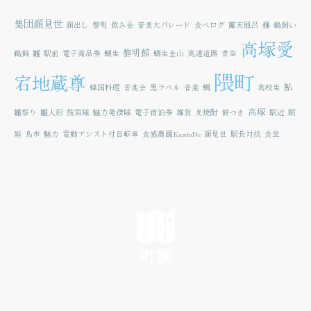
集団顔見世
顔出し
黎明
飲み会
音楽大パレード
食べログ
露天風呂
麺
鵜飼い
高塚愛
黎明館
鵜飼
雛
駅前
電子商品券
鯛生
鯛生金山
高速道路
青空
隈町
宕地蔵尊
鮎
韓国料理
音楽会
黒ラベル
音楽
鯛
高校生
高塚
雛祭り
雛人形
鼓笛隊
魅力発信隊
電子宿泊券
雑貨
麦焼酎
餅つき
駅近
順
延
鳥市
魅力
電動アシスト付自転車
食感農園KazetoNe
顔見世
駅長対抗
食堂
町旅