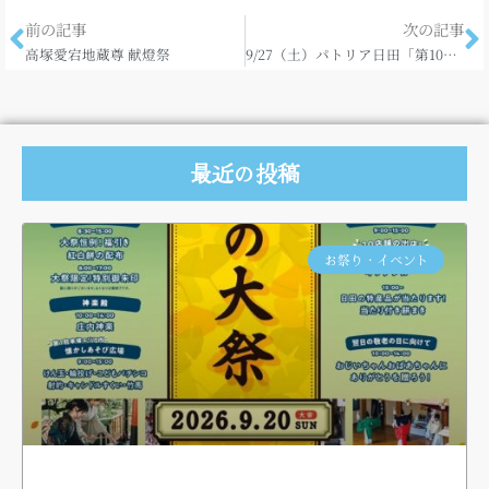
前の記事
次の記事
高塚愛宕地蔵尊 献燈祭
9/27（土）パトリア日田「第10回桂文珍の会」
最近の投稿
お祭り・イベント