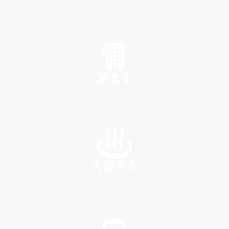
SHOP
泊まる
INN
入浴する
SPA