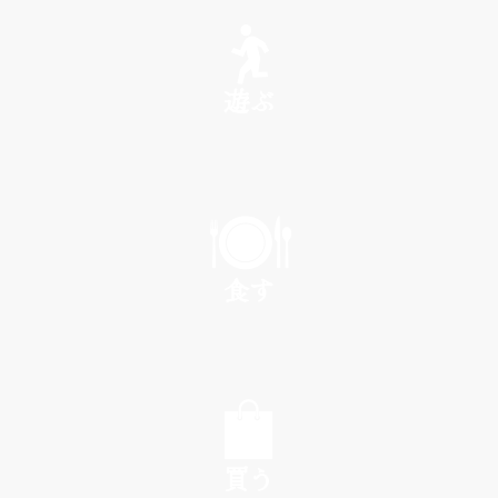
SEE
遊ぶ
PLAY
食す
EAT
買う