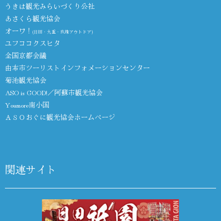
うきは観光みらいづくり公社
あさくら観光協会
オーワ！
(日田・九重・玖珠アウトドア)
ユフココクスヒタ
全国京都会議
由布市ツーリストインフォメーションセンター
菊池観光協会
ASO is GOOD!／阿蘇市観光協会
Youmore南小国
ＡＳＯおぐに観光協会ホームページ
関連サイト