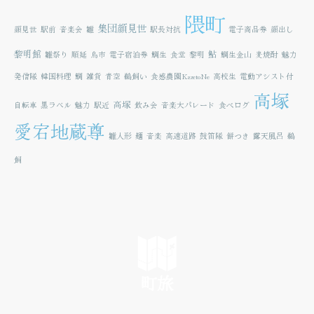
隈町
集団顔見世
顔見世
駅前
音楽会
雛
駅長対抗
電子商品券
顔出し
黎明館
鮎
雛祭り
順延
鳥市
電子宿泊券
鯛生
食堂
黎明
鯛生金山
麦焼酎
魅力
発信隊
韓国料理
鯛
雑貨
青空
鵜飼い
食感農園KazetoNe
高校生
電動アシスト付
高塚
高塚
自転車
黒ラベル
魅力
駅近
飲み会
音楽大パレード
食べログ
愛宕地蔵尊
雛人形
麺
音楽
高速道路
鼓笛隊
餅つき
露天風呂
鵜
飼
町旅