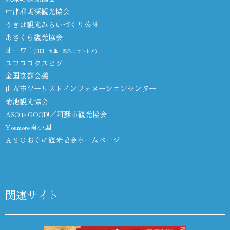
中津耶馬渓観光協会
うきは観光みらいづくり公社
あさくら観光協会
オーワ！
(日田・九重・玖珠アウトドア)
ユフココクスヒタ
全国京都会議
由布市ツーリストインフォメーションセンター
菊池観光協会
ASO is GOOD!／阿蘇市観光協会
Youmore南小国
ＡＳＯおぐに観光協会ホームページ
関連サイト