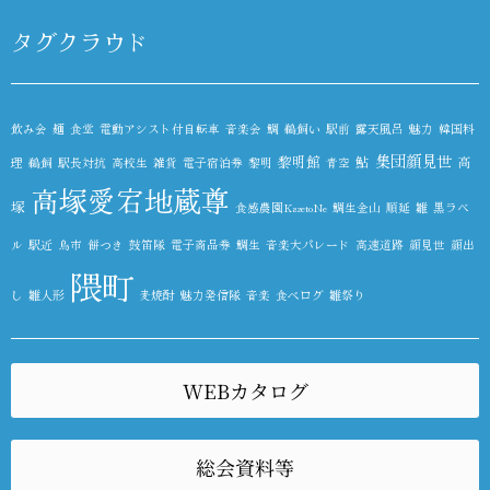
タグクラウド
飲み会
麺
食堂
電動アシスト付自転車
音楽会
鯛
鵜飼い
駅前
露天風呂
魅力
韓国料
集団顔見世
黎明館
鮎
高
理
鵜飼
駅長対抗
高校生
雑貨
電子宿泊券
黎明
青空
高塚愛宕地蔵尊
塚
食感農園KazetoNe
鯛生金山
順延
雛
黒ラベ
ル
駅近
鳥市
餅つき
鼓笛隊
電子商品券
鯛生
音楽大パレード
高速道路
顔見世
顔出
隈町
し
雛人形
麦焼酎
魅力発信隊
音楽
食べログ
雛祭り
WEBカタログ
総会資料等