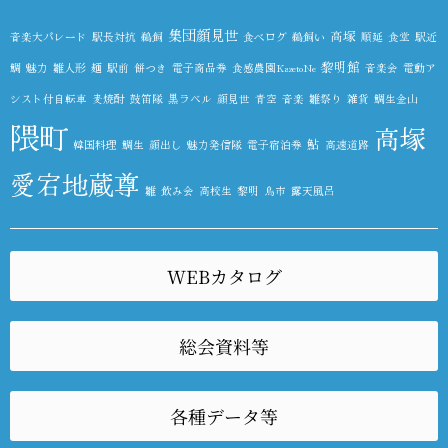
集団顔見世
高塚
音楽大パレード
駅長対抗
鵜飼
食べログ
鵜飼い
順延
食堂
駅近
黎明館
鯛
魅力
雛人形
麺
駅前
餅つき
電子商品券
食感農園KazetoNe
音楽会
電動ア
シスト付自転車
麦焼酎
鼓笛隊
黒ラベル
顔見世
青空
音楽
雛祭り
雑貨
鯛生金山
隈町
高塚
鮎
韓国料理
鯛生
顔出し
魅力発信隊
電子宿泊券
高速道路
愛宕地蔵尊
雛
飲み会
高校生
黎明
鳥市
露天風呂
WEBカタログ
総会資料等
各種データ等