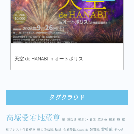
天空 de HANABI in オートポリス
タグクラウド
高塚愛宕地蔵尊
麺
顔見世
鵜飼い
音楽
飲み会
鵜飼
鯛
電
黎明館
動アシスト付自転車
魅力発信隊
駅近
食感農園KazetoNe
鼓笛隊
餅つき