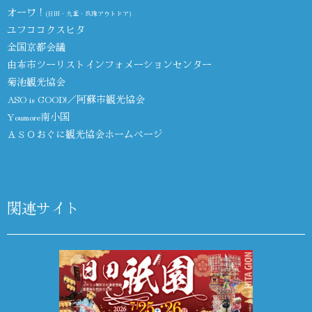
オーワ！
(日田・九重・玖珠アウトドア)
ユフココクスヒタ
全国京都会議
由布市ツーリストインフォメーションセンター
菊池観光協会
ASO is GOOD!／阿蘇市観光協会
Youmore南小国
ＡＳＯおぐに観光協会ホームページ
関連サイト