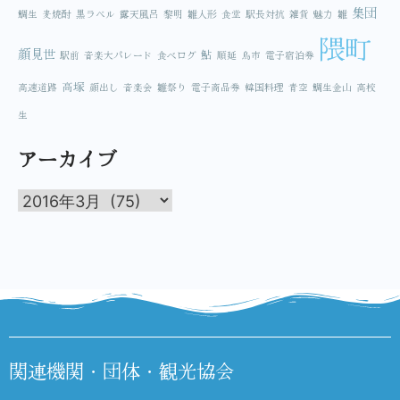
集団
鯛生
麦焼酎
黒ラベル
露天風呂
黎明
雛人形
食堂
駅長対抗
雑貨
魅力
雛
隈町
顔見世
鮎
駅前
音楽大パレード
食べログ
順延
鳥市
電子宿泊券
高塚
高速道路
顔出し
音楽会
雛祭り
電子商品券
韓国料理
青空
鯛生金山
高校
生
アーカイブ
関連機関・団体・観光協会