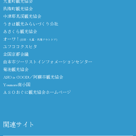
九重町観光協会
玖珠町観光協会
中津耶馬渓観光協会
うきは観光みらいづくり公社
あさくら観光協会
オーワ！
(日田・九重・玖珠アウトドア)
ユフココクスヒタ
全国京都会議
由布市ツーリストインフォメーションセンター
菊池観光協会
ASO is GOOD!／阿蘇市観光協会
Youmore南小国
ＡＳＯおぐに観光協会ホームページ
関連サイト