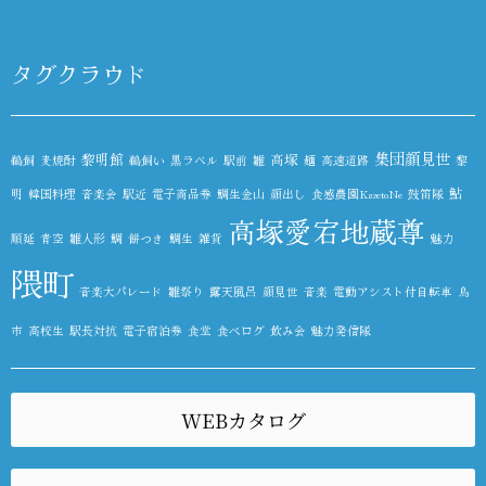
タグクラウド
集団顔見世
黎明館
高塚
鵜飼
麦焼酎
鵜飼い
黒ラベル
駅前
雛
麺
高速道路
黎
鮎
明
韓国料理
音楽会
駅近
電子商品券
鯛生金山
顔出し
食感農園KazetoNe
鼓笛隊
高塚愛宕地蔵尊
順延
青空
雛人形
鯛
餅つき
鯛生
雑貨
魅力
隈町
音楽大パレード
雛祭り
露天風呂
顔見世
音楽
電動アシスト付自転車
鳥
市
高校生
駅長対抗
電子宿泊券
食堂
食べログ
飲み会
魅力発信隊
WEBカタログ