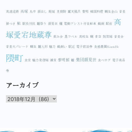
高塚
高速道路
鳥市
顔出し
順延
麦焼酎
露天風呂
黎明
韓国料理
鯛生金山
音楽
高
鮎
餅つき
駅長対抗
雛祭り
顔見世
麺
電動アシスト付自転車
鵜飼
駅前
塚愛宕地蔵尊
飲み会
黒ラベル
高校生
鯛
青空
鼓笛隊
音楽会
音楽大パレード
鯛生
雛人形
魅力
鵜飼い
駅近
電子宿泊券
食感農園KazetoNe
隈町
集団顔見世
黎明館
食堂
魅力発信隊
雑貨
雛
食べログ
電子商品
券
アーカイブ