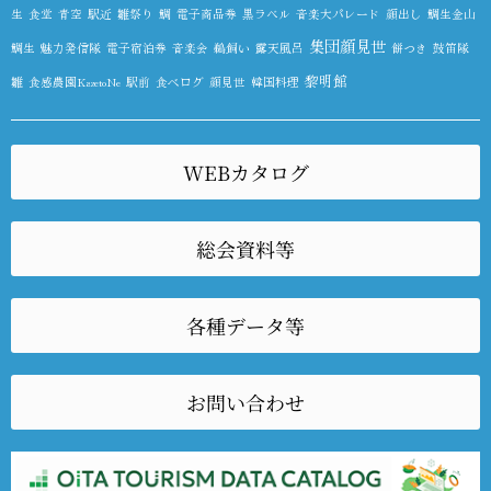
生
食堂
青空
駅近
雛祭り
鯛
電子商品券
黒ラベル
音楽大パレード
顔出し
鯛生金山
集団顔見世
鯛生
魅力発信隊
電子宿泊券
音楽会
鵜飼い
露天風呂
餅つき
鼓笛隊
黎明館
雛
食感農園KazetoNe
駅前
食べログ
顔見世
韓国料理
WEBカタログ
総会資料等
各種データ等
お問い合わせ