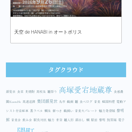
天空 de HANABI in オートポリス
タグクラウド
高塚愛宕地蔵尊
顔見世
食堂
麦焼酎
高校生
雛祭り
食感農
集団顔見世
園KazetoNe
高速道路
鳥市
鵜飼
雛
食べログ
音楽
韓国料理
電動ア
黎明
シスト付自転車
黒ラベル
鯛生
餅つき
鵜飼い
音楽大パレード
魅力発信隊
館
音楽会
飲み会
駅長対抗
魅力
青空
雛人形
顔出し
鯛
駅前
黎明
鼓笛隊
電子
隈町