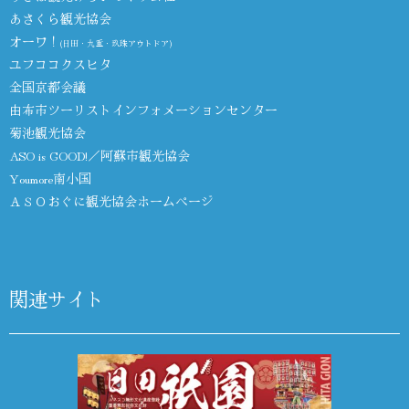
あさくら観光協会
オーワ！
(日田・九重・玖珠アウトドア)
ユフココクスヒタ
全国京都会議
由布市ツーリストインフォメーションセンター
菊池観光協会
ASO is GOOD!／阿蘇市観光協会
Youmore南小国
ＡＳＯおぐに観光協会ホームページ
関連サイト