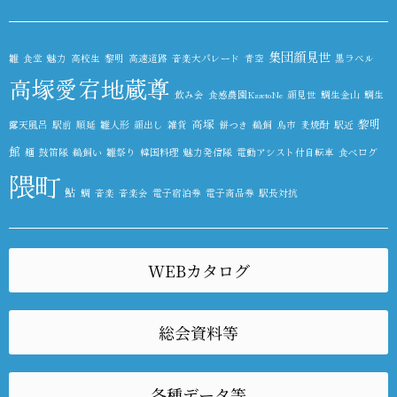
集団顔見世
雛
食堂
魅力
高校生
黎明
高速道路
音楽大パレード
青空
黒ラベル
高塚愛宕地蔵尊
飲み会
食感農園KazetoNe
顔見世
鯛生金山
鯛生
高塚
黎明
露天風呂
駅前
順延
雛人形
顔出し
雑貨
餅つき
鵜飼
鳥市
麦焼酎
駅近
館
麺
鼓笛隊
鵜飼い
雛祭り
韓国料理
魅力発信隊
電動アシスト付自転車
食べログ
隈町
鮎
鯛
音楽
音楽会
電子宿泊券
電子商品券
駅長対抗
WEBカタログ
総会資料等
各種データ等