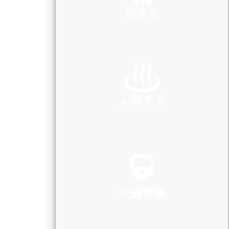
泊まる
INN
入浴する
SPA
交通情報