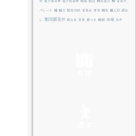
世
電子商品券
電子宿泊券
順延
駅近
鯛生金山
鯛
音楽大
パレード
麺
魅力
駅長対抗
音楽会
青空
鯛生
雛人形
顔出
集団顔見世
高塚
し
飲み会
音楽
餅つき
鵜飼
鳥市
町旅
SEE
遊ぶ