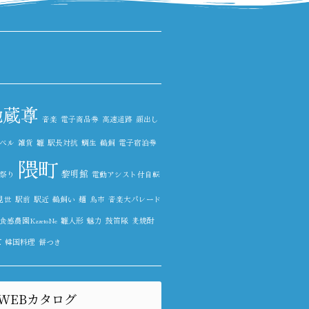
地蔵尊
音楽
電子商品券
高速道路
顔出し
ベル
雑貨
雛
駅長対抗
鯛生
鵜飼
電子宿泊券
隈町
黎明館
祭り
電動アシスト付自転
見世
駅前
駅近
鵜飼い
麺
鳥市
音楽大パレード
食感農園KazetoNe
雛人形
魅力
鼓笛隊
麦焼酎
世
韓国料理
餅つき
WEBカタログ