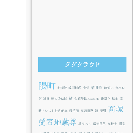
タグクラウド
隈町
黎明館
麦焼酎
韓国料理
食堂
鵜飼い
食べロ
鮎
グ
雑貨
魅力発信隊
食感農園KazetoNe
雛祭り
駅前
電
高塚
動アシスト付自転車
鼓笛隊
高速道路
雛
黎明
愛宕地蔵尊
黒ラベル
露天風呂
高校生
顔見