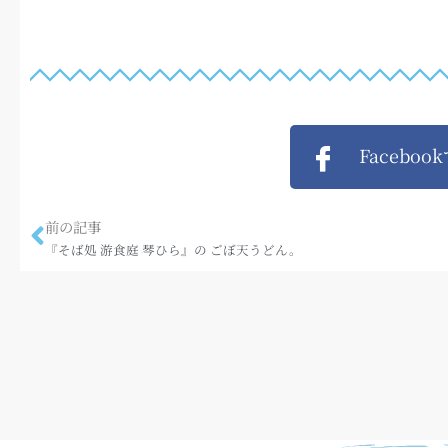
Faceboo
前の記事
『そば処 游食庭 琴ひら』の ごぼ天うどん。