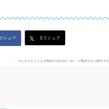
kでシェア
Xでシェア
けんちゃんうどん天神店が3月28日（木） で残念ながら閉店す