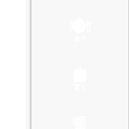
PLAY
食す
EAT
買う
SHOP