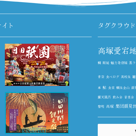
サイト
タグクラウド
高塚愛宕
鯛
順延
魅力発信隊
黒ラ
青空
食べログ
高校生
雛
鮎
車
食堂
鯛生金山
顔
露天風呂
飲み会
音楽会
集団顔見
高塚
黎明