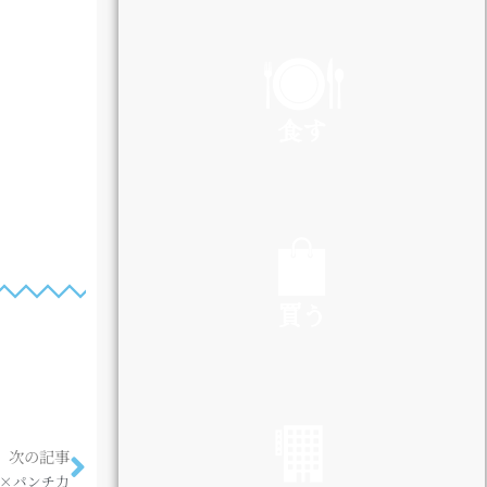
PLAY
食す
EAT
買う
SHOP
次の記事
×パンチ力