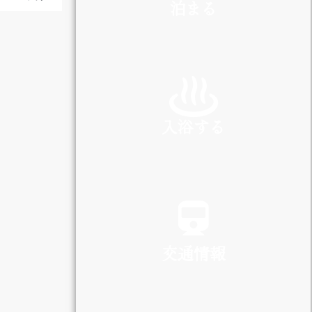
泊まる
INN
入浴する
SPA
交通情報