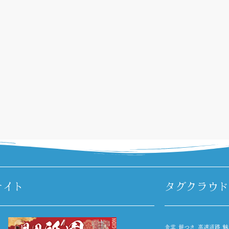
サイト
タグクラウド
食堂
餅つき
高速道路
魅