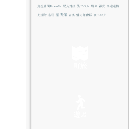
食感農園KazetoNe
駅長対抗
黒ラベル
鯛生
雑貨
高速道路
黎明館
麦焼酎
黎明
音楽
魅力発信隊
食べログ
町旅
SEE
遊ぶ