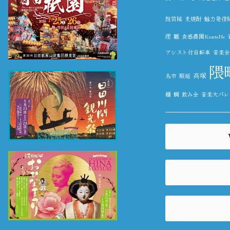
鼓笛隊
麦焼酎
魅力発信
理
雛
食感農園KazetoNe
アシスト付自転車
音楽会
隈
高塚
鳥市
順延
麺
鯛
飲み会
音楽大パレ