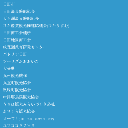
日田市
日田温泉旅館組合
天ヶ瀬温泉旅館組合
ひた産業観光推進協議会(ひたりずむ)
日田商工会議所
日田地区商工会
咸宜園教育研究センター
パトリア日田
ツーリズムおおいた
大分県
九州観光機構
九重町観光協会
玖珠町観光協会
中津耶馬渓観光協会
うきは観光みらいづくり公社
あさくら観光協会
オーワ！
(日田・九重・玖珠アウトドア)
ユフココクスヒタ