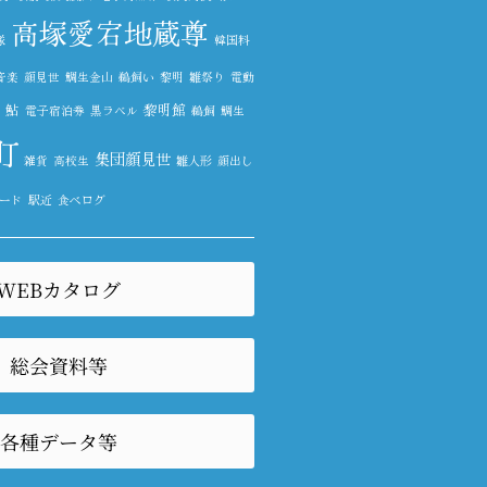
高塚愛宕地蔵尊
隊
韓国料
音楽
顔見世
鯛生金山
鵜飼い
黎明
雛祭り
電動
鮎
黎明館
電子宿泊券
黒ラベル
鵜飼
鯛生
町
集団顔見世
雑貨
高校生
雛人形
顔出し
ード
駅近
食べログ
WEBカタログ
総会資料等
各種データ等