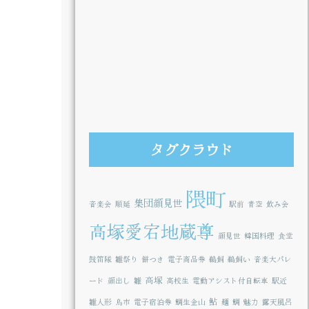
タグクラウド
隈町
集団顔見世
音楽会
順延
駅前
青空
飲み会
高塚愛宕地蔵尊
顔見世
韓国料理
食堂
鼓笛隊
雛祭り
餅つき
電子商品券
鵜飼
鵜飼い
音楽大パレ
高塚
ード
顔出し
雛
高校生
電動アシスト付自転車
駅近
鮎
雛人形
鳥市
電子宿泊券
鯛生金山
麺
鯛
魅力
露天風呂